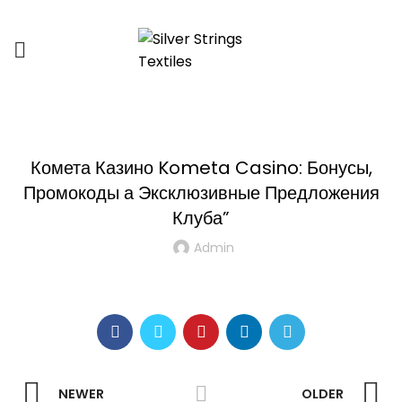
КОМЕТА КАЗИНО
Комета Казино Kometa Casino: Бонусы,
Промокоды а Эксклюзивные Предложения
Клуба”
Admin
NEWER
OLDER