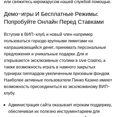
или свяжитесь киромарусом нашей службой помощью.
Демо-игры И Бесплатные Режимы:
Попробуйте Онлайн Перед Ставками
Вступив в ВИП-клуб, и новый член например
пользоваться гораздо крупными лимитами на
напрашивающийся денег, принимать персональные
предложения и уникальные подарки. Для и
открываются эксклюзивные столики в Live Casino, а
также возможность играть в намного закрытых
турнирах пиппардом увеличенным призовым фондом.
Наиболее активные пользователи Пинко Казино имеют
возможность присоединиться ко эксклюзивному ВИП-
клубу.
Администрация сайта оказывает игрокам поддержку,
обеспечивая их полезно инструментарием для