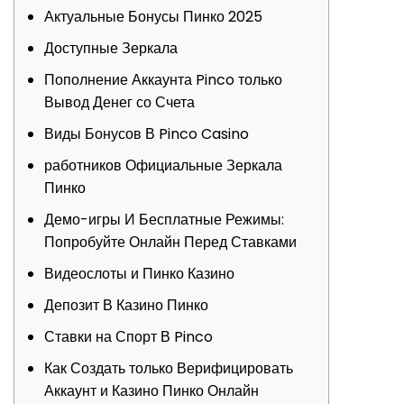
Актуальные Бонусы Пинко 2025
Доступные Зеркала
Пополнение Аккаунта Pinco только
Вывод Денег со Счета
Виды Бонусов В Pinco Casino
работников Официальные Зеркала
Пинко
Демо-игры И Бесплатные Режимы:
Попробуйте Онлайн Перед Ставками
Видеослоты и Пинко Казино
Депозит В Казино Пинко
Ставки на Спорт В Pinco
Как Создать только Верифицировать
Аккаунт и Казино Пинко Онлайн