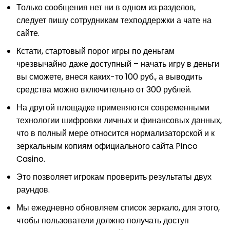
Только сообщения нет ни в одном из разделов,
следует пишу сотрудникам техподдержки а чате на
сайте.
Кстати, стартовый порог игры по деньгам
чрезвычайно даже доступный – начать игру в деньги
вы сможете, внеся каких-то 100 руб., а выводить
средства можно включительно от 300 рублей.
На другой площадке применяются современными
технологии шифровки личных и финансовых данных,
что в полный мере относится нормализаторской и к
зеркальным копиям официального сайта Pinco
Casino.
Это позволяет игрокам проверить результаты двух
раундов.
Мы ежедневно обновляем список зеркало, для этого,
чтобы пользователи должно получать доступ