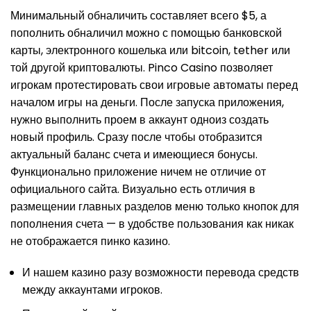
Минимальный обналичить составляет всего $5, а
пополнить обналичил можно с помощью банковской
карты, электронного кошелька или bitcoin, tether или
той другой криптовалюты. Pinco Casino позволяет
игрокам протестировать свои игровые автоматы перед
началом игры на деньги. После запуска приложения,
нужно выполнить проем в аккаунт одноиз создать
новый профиль. Сразу после чтобы отобразится
актуальный баланс счета и имеющиеся бонусы.
Функционально приложение ничем не отличие от
официального сайта. Визуально есть отличия в
размещении главных разделов меню только кнопок для
пополнения счета — в удобстве пользования как никак
не отображается
пинко казино
.
И нашем казино разу возможности перевода средств
между аккаунтами игроков.