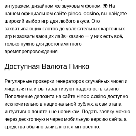
антуражем, дизайном же звуковым фоном. 🌍 На
нашем официальном сайте pinco. casino, вы найдете
широкий выбор игр ддя любого вкуса. Ото
захватывающих слотов до увлекательных карточных
игр и захватывающих лайв-казино — у них есть всё,
только нужно для достопамятного
времяпрепровождения.
Доступная Валюта Пинко
Регулярные проверки генераторов случайных чисел и
лицензия на игры гарантируют надежность казино.
Пополнение депозита на сайте Pinco casino доступно
исключительно в национальной рублях, а сам этапа
интуитивно понятен не новичкам. Подать заявку можно
через десктопную и через мобильную версию сайта, а
средства обычно зачисляются мгновенно.