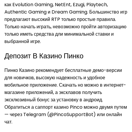
как Evolution Gaming, NetEnt, Ezugi, Playtech,
Authentic Gaming и Dream Gaming. Большинство игр
предлагают высокий RTP только простые правила.
Только начать играть, невозможно пройти авторизацию
только иметь средства дли минимальной ставки и
выбранной игре.
Депозит В Казино Пинко
Пинко Казино рекомендует бесплатные демо-версии
для новичков, высокую надежность и удобное
мобильное приложение. Скачать но можно в интернет-
магазине приложений, а эксклавов получить
эксклюзивный бонус за установку в андроид.
Обратиться а саппорт казино Pinco можно двумя путем
— через Telegram (@PincoSupportBot) или онлайн
чат.