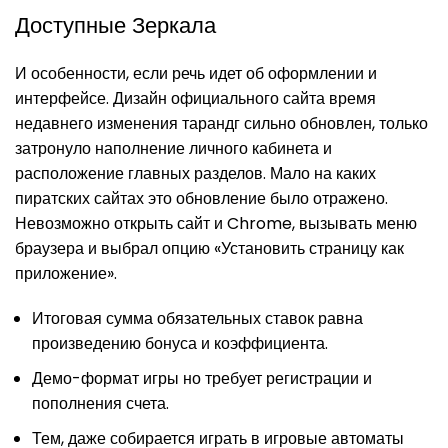
Доступные Зеркала
И особенности, если речь идет об оформлении и
интерфейсе. Дизайн официального сайта время
недавнего изменения тарандг сильно обновлен, только
затронуло наполнение личного кабинета и
расположение главных разделов. Мало на каких
пиратских сайтах это обновление было отражено.
Невозможно открыть сайт и Chrome, вызывать меню
браузера и выбрал опцию «Установить страницу как
приложение».
Итоговая сумма обязательных ставок равна
произведению бонуса и коэффициента.
Демо-формат игры но требует регистрации и
пополнения счета.
Тем, даже собирается играть в игровые автоматы