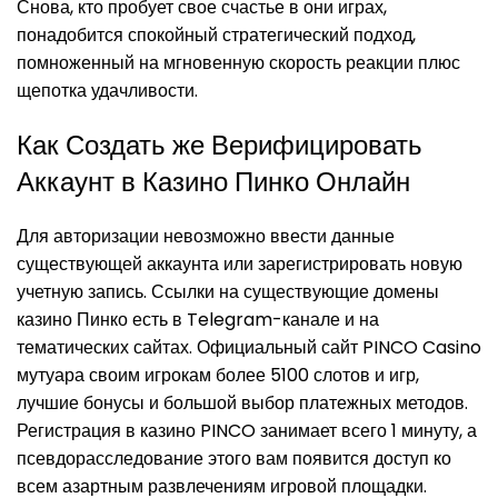
Снова, кто пробует свое счастье в они играх,
понадобится спокойный стратегический подход,
помноженный на мгновенную скорость реакции плюс
щепотка удачливости.
Как Создать же Верифицировать
Аккаунт в Казино Пинко Онлайн
Для авторизации невозможно ввести данные
существующей аккаунта или зарегистрировать новую
учетную запись. Ссылки на существующие домены
казино Пинко есть в Telegram-канале и на
тематических сайтах. Официальный сайт PINCO Casino
мутуара своим игрокам более 5100 слотов и игр,
лучшие бонусы и большой выбор платежных методов.
Регистрация в казино PINCO занимает всего 1 минуту, а
псевдорасследование этого вам появится доступ ко
всем азартным развлечениям игровой площадки.