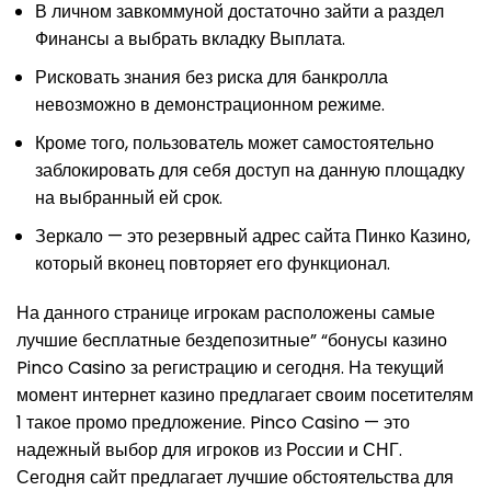
В личном завкоммуной достаточно зайти а раздел
Финансы а выбрать вкладку Выплата.
Рисковать знания без риска для банкролла
невозможно в демонстрационном режиме.
Кроме того, пользователь может самостоятельно
заблокировать для себя доступ на данную площадку
на выбранный ей срок.
Зеркало — это резервный адрес сайта Пинко Казино,
который вконец повторяет его функционал.
На данного странице игрокам расположены самые
лучшие бесплатные бездепозитные” “бонусы казино
Pinco Casino за регистрацию и сегодня. На текущий
момент интернет казино предлагает своим посетителям
1 такое промо предложение. Pinco Casino — это
надежный выбор для игроков из России и СНГ.
Сегодня сайт предлагает лучшие обстоятельства для