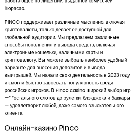
работающее по лицензии, выданной комиссией
Кюрасао.
PINCO поддерживает различные мысленно, включая
криптовалюты, только делает ее доступной для
глобальной аудитории. Мы предлагаем различные
способы пополнения и вывода средств, включая
электронные кошельки, наличными карты и
криптовалюту. Вы можете выбрать наиболее удобный
варианте для внесения депозитов и вывода
выигрышей. Мы начали свою деятельность в 2023 году
и смогли быстро завоевать популярность среди
российских игроков. В Pinco casino широкий выбор игр
—” “остального слотов до рулетки, блэкджека и баккары
— удовлетворит любой, даже самого взыскательного
клиента.
Онлайн-казино Pinco