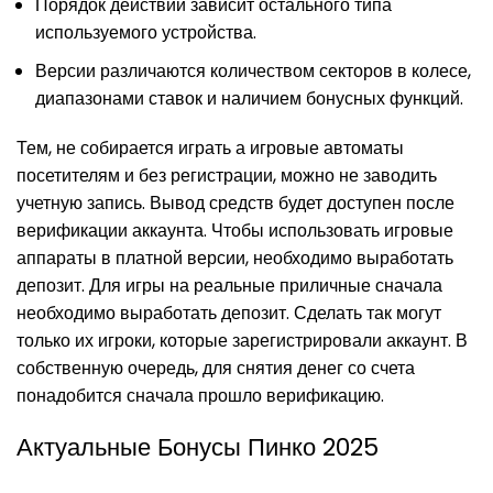
Порядок действий зависит остального типа
используемого устройства.
Версии различаются количеством секторов в колесе,
диапазонами ставок и наличием бонусных функций.
Тем, не собирается играть а игровые автоматы
посетителям и без регистрации, можно не заводить
учетную запись. Вывод средств будет доступен после
верификации аккаунта. Чтобы использовать игровые
аппараты в платной версии, необходимо выработать
депозит. Для игры на реальные приличные сначала
необходимо выработать депозит. Сделать так могут
только их игроки, которые зарегистрировали аккаунт. В
собственную очередь, для снятия денег со счета
понадобится сначала прошло верификацию.
Актуальные Бонусы Пинко 2025