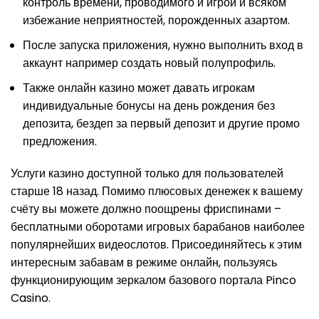
контроль времени, проводимого и игрой и всяком
избежание неприятностей, порожденных азартом.
После запуска приложения, нужно выполнить вход в
аккаунт например создать новый полупрофиль.
Также онлайн казино может давать игрокам
индивидуальные бонусы на день рождения без
депозита, бездеп за первый депозит и другие промо
предложения.
Услуги казино доступной только для пользователей
старше 18 назад. Помимо плюсовых денежек к вашему
счёту вы можете должно поощрены фриспинами –
бесплатными оборотами игровых барабанов наиболее
популярнейших видеослотов. Присоединяйтесь к этим
интересным забавам в режиме онлайн, пользуясь
функционирующим зеркалом базового портала Pinco
Casino.