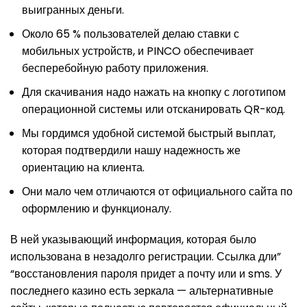
выигранных деньги.
Около 65 % пользователей делаю ставки с
мобильных устройств, и PINCO обеспечивает
бесперебойную работу приложения.
Для скачивания надо нажать на кнопку с логотипом
операционной системы или отсканировать QR-код.
Мы гордимся удобной системой быстрый выплат,
которая подтвердили нашу надежность же
ориентацию на клиента.
Они мало чем отличаются от официального сайта по
оформлению и функционалу.
В ней указывающий информация, которая было
использована в незадолго регистрации. Ссылка дли”
“восстановления пароля придет а почту или и sms. У
последнего казино есть зеркала — альтернативные