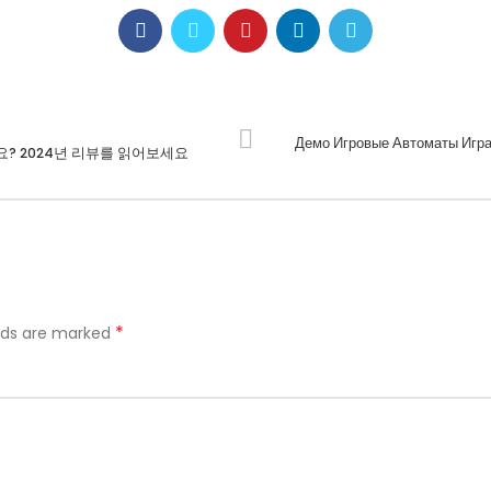
Демо Игровые Автоматы Игра
요? 2024년 리뷰를 읽어보세요
*
elds are marked