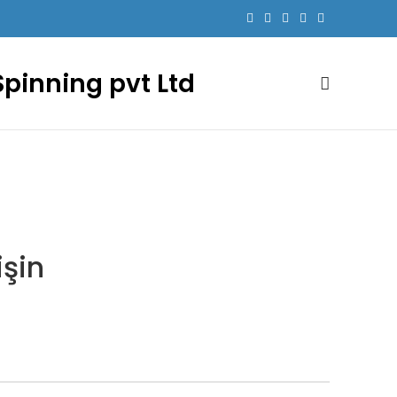
Spinning pvt Ltd
işin