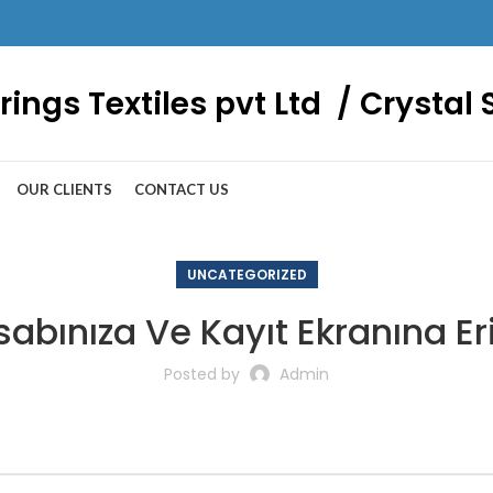
gs Textiles pvt Ltd /
Crystal 
OUR CLIENTS
CONTACT US
UNCATEGORIZED
abınıza Ve Kayıt Ekranına Er
Posted by
Admin