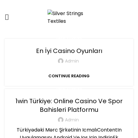
1WIN TURKIYE
En İyi Casino Oyunları
Admin
CONTINUE READING
1WIN TURKIYE
1win Türkiye: Online Casino Ve Spor
Bahisleri Platformu
Admin
Türkiyədəki Mərc Şirkətinin IcmalıContentIn
Uygulamasını Android Ve Ios Için IndirinEk